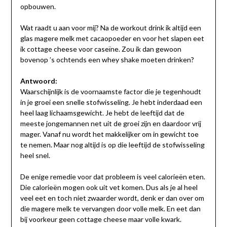
opbouwen.
Wat raadt u aan voor mij? Na de workout drink ik altijd een
glas magere melk met cacaopoeder en voor het slapen eet
ik cottage cheese voor caseïne. Zou ik dan gewoon
bovenop ’s ochtends een whey shake moeten drinken?
Antwoord:
Waarschijnlijk is de voornaamste factor die je tegenhoudt
in je groei een snelle stofwisseling. Je hebt inderdaad een
heel laag lichaamsgewicht. Je hebt de leeftijd dat de
meeste jongemannen net uit de groei zijn en daardoor vrij
mager. Vanaf nu wordt het makkelijker om in gewicht toe
te nemen. Maar nog altijd is op die leeftijd de stofwisseling
heel snel.
De enige remedie voor dat probleem is veel calorieën eten.
Die calorieën mogen ook uit vet komen. Dus als je al heel
veel eet en toch niet zwaarder wordt, denk er dan over om
die magere melk te vervangen door volle melk. En eet dan
bij voorkeur geen cottage cheese maar volle kwark.