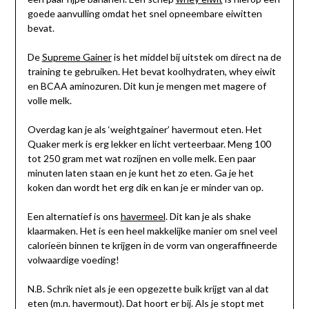
goede aanvulling omdat het snel opneembare eiwitten
bevat.
De
Supreme Gainer
is het middel bij uitstek om direct na de
training te gebruiken. Het bevat koolhydraten, whey eiwit
en BCAA aminozuren. Dit kun je mengen met magere of
volle melk.
Overdag kan je als ‘weightgainer’ havermout eten. Het
Quaker merk is erg lekker en licht verteerbaar. Meng 100
tot 250 gram met wat rozijnen en volle melk. Een paar
minuten laten staan en je kunt het zo eten. Ga je het
koken dan wordt het erg dik en kan je er minder van op.
Een alternatief is ons
havermeel
. Dit kan je als shake
klaarmaken. Het is een heel makkelijke manier om snel veel
calorieën binnen te krijgen in de vorm van ongeraffineerde
volwaardige voeding!
N.B. Schrik niet als je een opgezette buik krijgt van al dat
eten (m.n. havermout). Dat hoort er bij. Als je stopt met