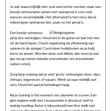
Je zult waarschijnlijk niet snel veel vetter worden, maar een
beetje vettoename samen met spiergroei is voor veel
mensen onvermijdelijk. Het alternatief is het risico dat je
vrijwel geen spiergroei ziet, zoals nu het geval is.
Een beetje vetmassa
zal je dus wel krijgen. Houd het in de gaten en laat het niet
uit de hand lopen. Check regelmatig de aftekening van
spieren in de spiegel. Controleer huidplooien op je buik,
borst en armen. Worden deze snel dikker, dan moet je wat
gas terug nemen (minder eten/minder vet eten/minder
suikers eten).
Zorg bij je training dat je veel ‘grote’ oefeningen doet: dips,
chinups, legpresses of squats. Werk op naar redelijk wat
sets. Houd het aantal herhalingen laag.
Na je training is hét moment om calorieën te scoren. Een
glas magere melk met cacaopoeder is absoluut veel te
weinig voeding. Beter is bijvoorbeeld een liter melk met
een paar rijpe bananen. Een schep
whey eiwit
is hierop een