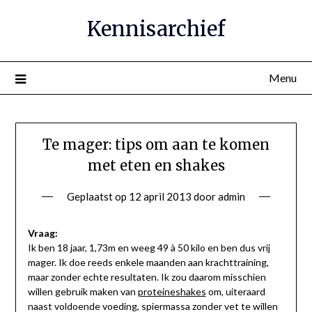
Ga
Kennisarchief
naar
de
inhoud
Menu
Te mager: tips om aan te komen
met eten en shakes
Geplaatst op
12 april 2013
door
admin
Vraag:
Ik ben 18 jaar, 1,73m en weeg 49 à 50 kilo en ben dus vrij
mager. Ik doe reeds enkele maanden aan krachttraining,
maar zonder echte resultaten. Ik zou daarom misschien
willen gebruik maken van
proteineshakes
om, uiteraard
naast voldoende voeding, spiermassa zonder vet te willen