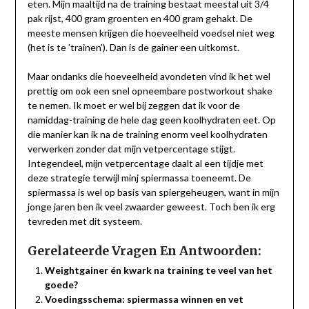
eten. Mijn maaltijd na de training bestaat meestal uit 3/4
pak rijst, 400 gram groenten en 400 gram gehakt. De
meeste mensen krijgen die hoeveelheid voedsel niet weg
(het is te ’trainen’). Dan is de gainer een uitkomst.
Maar ondanks die hoeveelheid avondeten vind ik het wel
prettig om ook een snel opneembare postworkout shake
te nemen. Ik moet er wel bij zeggen dat ik voor de
namiddag-training de hele dag geen koolhydraten eet. Op
die manier kan ik na de training enorm veel koolhydraten
verwerken zonder dat mijn vetpercentage stijgt.
Integendeel, mijn vetpercentage daalt al een tijdje met
deze strategie terwijl minj spiermassa toeneemt. De
spiermassa is wel op basis van spiergeheugen, want in mijn
jonge jaren ben ik veel zwaarder geweest. Toch ben ik erg
tevreden met dit systeem.
Gerelateerde Vragen En Antwoorden:
Weightgainer én kwark na training te veel van het
goede?
Voedingsschema: spiermassa winnen en vet