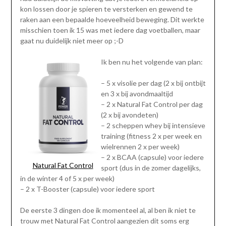
kon lossen door je spieren te versterken en gewend te
raken aan een bepaalde hoeveelheid beweging. Dit werkte
misschien toen ik 15 was met iedere dag voetballen, maar
gaat nu duidelijk niet meer op ;-D
Ik ben nu het volgende van plan:
– 5 x visolie per dag (2 x bij ontbijt
en 3 x bij avondmaaltijd
– 2 x Natural Fat Control per dag
(2 x bij avondeten)
– 2 scheppen whey bij intensieve
training (fitness 2 x per week en
wielrennen 2 x per week)
– 2 x BCAA (capsule) voor iedere
Natural Fat Control
sport (dus in de zomer dagelijks,
in de winter 4 of 5 x per week)
– 2 x T-Booster (capsule) voor iedere sport
De eerste 3 dingen doe ik momenteel al, al ben ik niet te
trouw met Natural Fat Control aangezien dit soms erg