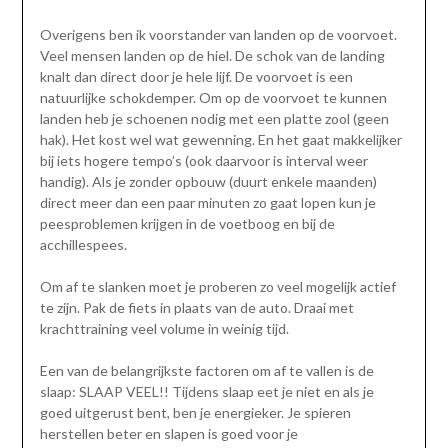
Overigens ben ik voorstander van landen op de voorvoet.
Veel mensen landen op de hiel. De schok van de landing
knalt dan direct door je hele lijf. De voorvoet is een
natuurlijke schokdemper. Om op de voorvoet te kunnen
landen heb je schoenen nodig met een platte zool (geen
hak). Het kost wel wat gewenning. En het gaat makkelijker
bij iets hogere tempo’s (ook daarvoor is interval weer
handig). Als je zonder opbouw (duurt enkele maanden)
direct meer dan een paar minuten zo gaat lopen kun je
peesproblemen krijgen in de voetboog en bij de
acchillespees.
Om af te slanken moet je proberen zo veel mogelijk actief
te zijn. Pak de fiets in plaats van de auto. Draai met
krachttraining veel volume in weinig tijd.
Een van de belangrijkste factoren om af te vallen is de
slaap: SLAAP VEEL!! Tijdens slaap eet je niet en als je
goed uitgerust bent, ben je energieker. Je spieren
herstellen beter en slapen is goed voor je