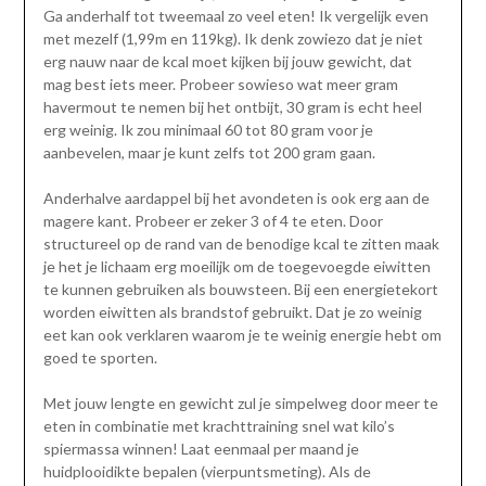
Ga anderhalf tot tweemaal zo veel eten! Ik vergelijk even
met mezelf (1,99m en 119kg). Ik denk zowiezo dat je niet
erg nauw naar de kcal moet kijken bij jouw gewicht, dat
mag best iets meer. Probeer sowieso wat meer gram
havermout te nemen bij het ontbijt, 30 gram is echt heel
erg weinig. Ik zou minimaal 60 tot 80 gram voor je
aanbevelen, maar je kunt zelfs tot 200 gram gaan.
Anderhalve aardappel bij het avondeten is ook erg aan de
magere kant. Probeer er zeker 3 of 4 te eten. Door
structureel op de rand van de benodige kcal te zitten maak
je het je lichaam erg moeilijk om de toegevoegde eiwitten
te kunnen gebruiken als bouwsteen. Bij een energietekort
worden eiwitten als brandstof gebruikt. Dat je zo weinig
eet kan ook verklaren waarom je te weinig energie hebt om
goed te sporten.
Met jouw lengte en gewicht zul je simpelweg door meer te
eten in combinatie met krachttraining snel wat kilo’s
spiermassa winnen! Laat eenmaal per maand je
huidplooidikte bepalen (vierpuntsmeting). Als de