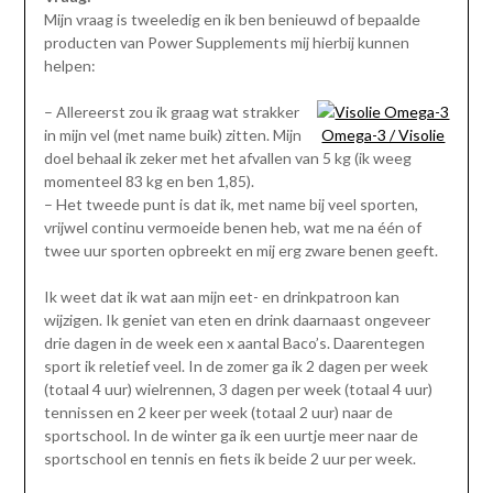
Mijn vraag is tweeledig en ik ben benieuwd of bepaalde
producten van Power Supplements mij hierbij kunnen
helpen:
– Allereerst zou ik graag wat strakker
in mijn vel (met name buik) zitten. Mijn
Omega-3 / Visolie
doel behaal ik zeker met het afvallen van 5 kg (ik weeg
momenteel 83 kg en ben 1,85).
– Het tweede punt is dat ik, met name bij veel sporten,
vrijwel continu vermoeide benen heb, wat me na één of
twee uur sporten opbreekt en mij erg zware benen geeft.
Ik weet dat ik wat aan mijn eet- en drinkpatroon kan
wijzigen. Ik geniet van eten en drink daarnaast ongeveer
drie dagen in de week een x aantal Baco’s. Daarentegen
sport ik reletief veel. In de zomer ga ik 2 dagen per week
(totaal 4 uur) wielrennen, 3 dagen per week (totaal 4 uur)
tennissen en 2 keer per week (totaal 2 uur) naar de
sportschool. In de winter ga ik een uurtje meer naar de
sportschool en tennis en fiets ik beide 2 uur per week.