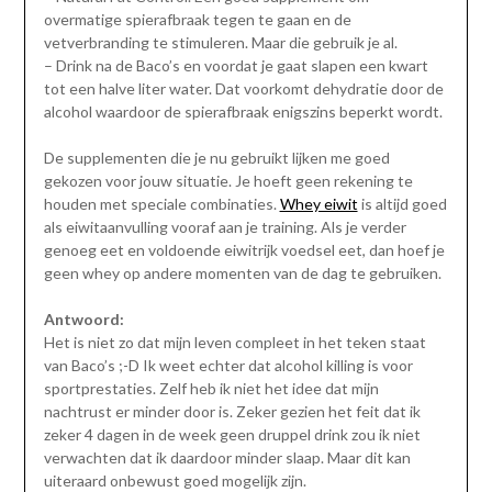
overmatige spierafbraak tegen te gaan en de
vetverbranding te stimuleren. Maar die gebruik je al.
– Drink na de Baco’s en voordat je gaat slapen een kwart
tot een halve liter water. Dat voorkomt dehydratie door de
alcohol waardoor de spierafbraak enigszins beperkt wordt.
De supplementen die je nu gebruikt lijken me goed
gekozen voor jouw situatie. Je hoeft geen rekening te
houden met speciale combinaties.
Whey eiwit
is altijd goed
als eiwitaanvulling vooraf aan je training. Als je verder
genoeg eet en voldoende eiwitrijk voedsel eet, dan hoef je
geen whey op andere momenten van de dag te gebruiken.
Antwoord:
Het is niet zo dat mijn leven compleet in het teken staat
van Baco’s ;-D Ik weet echter dat alcohol killing is voor
sportprestaties. Zelf heb ik niet het idee dat mijn
nachtrust er minder door is. Zeker gezien het feit dat ik
zeker 4 dagen in de week geen druppel drink zou ik niet
verwachten dat ik daardoor minder slaap. Maar dit kan
uiteraard onbewust goed mogelijk zijn.