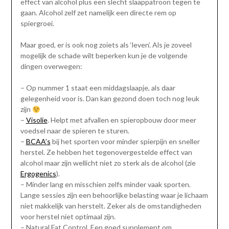
effect van alcohol plus een slecht slaappatroon tegen te
gaan. Alcohol zelf zet namelijk een directe rem op
spiergroei.
Maar goed, er is ook nog zoiets als ‘leven’. Als je zoveel
mogelijk de schade wilt beperken kun je de volgende
dingen overwegen:
– Op nummer 1 staat een middagslaapje, als daar
gelegenheid voor is. Dan kan gezond doen toch nog leuk
zijn
–
Visolie
. Helpt met afvallen en spieropbouw door meer
voedsel naar de spieren te sturen.
–
BCAA’s
bij het sporten voor minder spierpijn en sneller
herstel. Ze hebben het tegenovergestelde effect van
alcohol maar zijn wellicht niet zo sterk als de alcohol (zie
Ergogenics
).
– Minder lang en misschien zelfs minder vaak sporten.
Lange sessies zijn een behoorlijke belasting waar je lichaam
niet makkelijk van herstelt. Zeker als de omstandigheden
voor herstel niet optimaal zijn.
– Natural Fat Control. Een goed supplement om