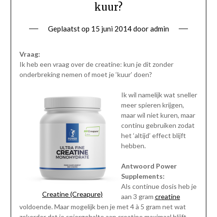
kuur?
Geplaatst op
15 juni 2014
door
admin
Vraag:
Ik heb een vraag over de creatine: kun je dit zonder
onderbreking nemen of moet je ‘kuur’ doen?
Ik wil namelijk wat sneller
meer spieren krijgen,
maar wil niet kuren, maar
continu gebruiken zodat
het ‘altijd’ effect blijft
hebben.
Antwoord Power
Supplements:
Als continue dosis heb je
Creatine (Creapure)
aan 3 gram
creatine
voldoende. Maar mogelijk ben je met 4 à 5 gram net wat
zekerder dat je spiergehalte aan creatine maximaal blijft.