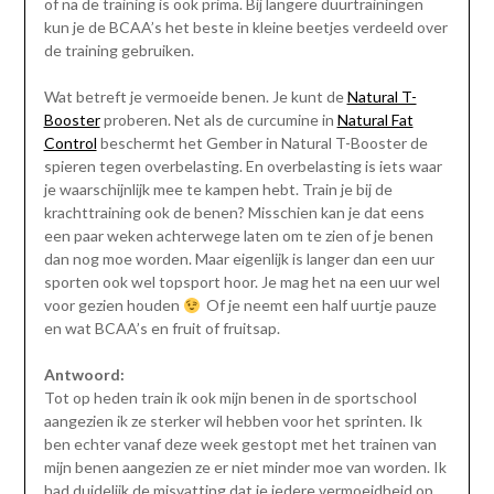
of na de training is ook prima. Bij langere duurtrainingen
kun je de BCAA’s het beste in kleine beetjes verdeeld over
de training gebruiken.
Wat betreft je vermoeide benen. Je kunt de
Natural T-
Booster
proberen. Net als de curcumine in
Natural Fat
Control
beschermt het Gember in Natural T-Booster de
spieren tegen overbelasting. En overbelasting is iets waar
je waarschijnlijk mee te kampen hebt. Train je bij de
krachttraining ook de benen? Misschien kan je dat eens
een paar weken achterwege laten om te zien of je benen
dan nog moe worden. Maar eigenlijk is langer dan een uur
sporten ook wel topsport hoor. Je mag het na een uur wel
voor gezien houden
Of je neemt een half uurtje pauze
en wat BCAA’s en fruit of fruitsap.
Antwoord:
Tot op heden train ik ook mijn benen in de sportschool
aangezien ik ze sterker wil hebben voor het sprinten. Ik
ben echter vanaf deze week gestopt met het trainen van
mijn benen aangezien ze er niet minder moe van worden. Ik
had duidelijk de misvatting dat je iedere vermoeidheid op