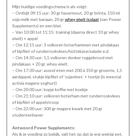
Mijn huidige voedingschema is als volgt:
– Ontbijt 09:15 uur: 30 gr havermout, 20 gr brinta, 150 ml
soja melk met banaan, 20 gr
whey eiwit isolaat
(van Power
Supplements) en een kiwi.
– Van 10:00 tot 11:15: training (daarna direct 10 gr whey
eiwit) + appel
– Om 12:15 uur: 3 volkoren boterhammen met pindakaas
of kipfilet of runderrookvlees/hüttekäse/salade e.d.
– Om 14:30 uur: 1,5 volkoren donker roggebrood met
pindakaas + 20 gr. whey eiwit.
– Om 17:30 uur: avond eten met 200 à 350 gr groente, 1,5
aardappel, stukje kipfilet of ‘sojavlees’ + toetje (is meestal
activia magere yoghurt)
– Om 20:00 uur: kopje koffie met koekje
– Om 21:10 uur: volkoren boterham met runderrookvlees
of kipfilet of appelstroop
– Om 22:00 uur: 300 gr magere kwark met 20 gr
studentenhaver
Antwoord Power Supplements:
Als ik je voeding zo bekijk, valt het op dat je erg weinig eet.