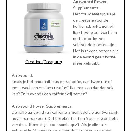
Antwoord Power
Supplements:
Het zou ideaal zijn als je
de creatine vóór de
koffie gebruikt. Eén of
liefst twee uur wachten
met de koffie zou
voldoende moeten zijn.
Het is tevens beter als je
in de avond geen koffie
Creatine (Creapure)
meer gebruikt.
Antwoord:
En als je het omdraait, dus eerst koffie, dan twee uur of
meer wachten en dan creatine? Ik neem aan dat dat ook
kan? En ’s avonds dan caffeïnevrij nemen?
Antwoord Power Supplements:
De halfwaardetijd van caffeïne is gemiddeld 5 uur (verschilt
nogal per persoon). Dat betekent dat na 5 uur nog de helft
van de caffeïne in je bloedsomloop zit. Als je alleen ’s
ochtend koffie neemt en ’s avonds laat de creatine, dan