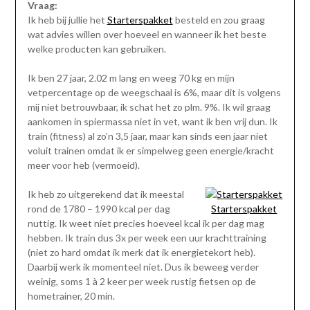
Vraag:
Ik heb bij jullie het
Starterspakket
besteld en zou graag
wat advies willen over hoeveel en wanneer ik het beste
welke producten kan gebruiken.
Ik ben 27 jaar, 2.02 m lang en weeg 70 kg en mijn
vetpercentage op de weegschaal is 6%, maar dit is volgens
mij niet betrouwbaar, ik schat het zo plm. 9%. Ik wil graag
aankomen in spiermassa niet in vet, want ik ben vrij dun. Ik
train (fitness) al zo’n 3,5 jaar, maar kan sinds een jaar niet
voluit trainen omdat ik er simpelweg geen energie/kracht
meer voor heb (vermoeid).
Ik heb zo uitgerekend dat ik meestal
rond de 1780 – 1990 kcal per dag
Starterspakket
nuttig. Ik weet niet precies hoeveel kcal ik per dag mag
hebben. Ik train dus 3x per week een uur krachttraining
(niet zo hard omdat ik merk dat ik energietekort heb).
Daarbij werk ik momenteel niet. Dus ik beweeg verder
weinig, soms 1 à 2 keer per week rustig fietsen op de
hometrainer, 20 min.