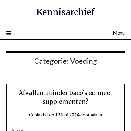
Ga
Kennisarchief
naar
de
inhoud
Menu
Categorie:
Voeding
Afvallen: minder baco’s en meer
supplementen?
Geplaatst op
18 juni 2014
door
admin
Vraag: