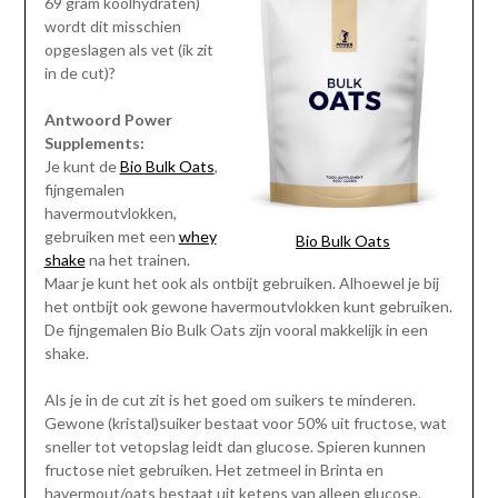
69 gram koolhydraten)
wordt dit misschien
opgeslagen als vet (ik zit
in de cut)?
Antwoord Power
Supplements:
Je kunt de
Bio Bulk Oats
,
fijngemalen
havermoutvlokken,
gebruiken met een
whey
Bio Bulk Oats
shake
na het trainen.
Maar je kunt het ook als ontbijt gebruiken. Alhoewel je bij
het ontbijt ook gewone havermoutvlokken kunt gebruiken.
De fijngemalen Bio Bulk Oats zijn vooral makkelijk in een
shake.
Als je in de cut zit is het goed om suikers te minderen.
Gewone (kristal)suiker bestaat voor 50% uit fructose, wat
sneller tot vetopslag leidt dan glucose. Spieren kunnen
fructose niet gebruiken. Het zetmeel in Brinta en
havermout/oats bestaat uit ketens van alleen glucose.